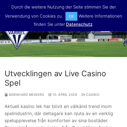
Skip
Durch die weitere Nutzung der Seite stimmen Sie der
to
Verwendung von Cookies zu.
Weitere Informationen
OK
content
finden Sie unter
Datenschutz
.
MENU
Utvecklingen av Live Casino
Spel
BERNHARD MEINERS
10. APRIL 2026
CASINO
Aktuell kasino lek har blivit en välkänd trend inom
spelindustrin, där deltagare kan njuta av en verklig
spelupplevelse från komforten av sina bostäder.