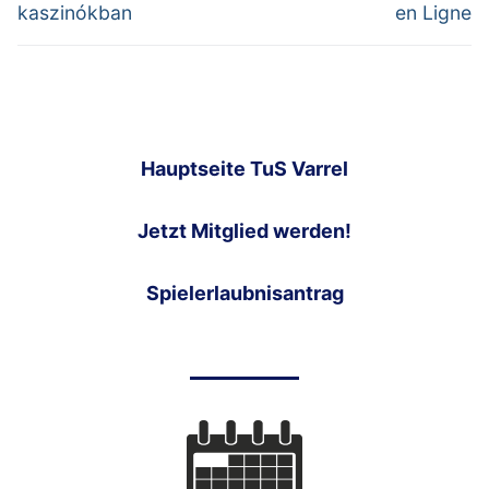
kaszinókban
en Ligne
Hauptseite TuS Varrel
Jetzt Mitglied werden!
Spielerlaubnisantrag