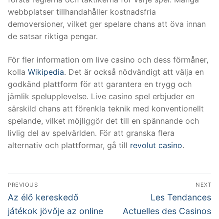
webbplatser tillhandahåller kostnadsfria
demoversioner, vilket ger spelare chans att öva innan
de satsar riktiga pengar.
För fler information om live casino och dess förmåner,
kolla
Wikipedia
. Det är också nödvändigt att välja en
godkänd plattform för att garantera en trygg och
jämlik spelupplevelse. Live casino spel erbjuder en
särskild chans att förenkla teknik med konventionellt
spelande, vilket möjliggör det till en spännande och
livlig del av spelvärlden. För att granska flera
alternativ och plattformar, gå till
revolut casino
.
Post
PREVIOUS
NEXT
navigation
Previous
Next
Az élő kereskedő
Les Tendances
post:
post:
játékok jövője az online
Actuelles des Casinos