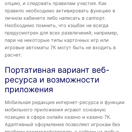
опцию, и следовать правилам участия. Как
правило необходимо активировать функцию в
личном кабинете либо написать в саппорт.
Необходимо помнить, что кэшбэк не всегда
предусмотрен для всех развлечений; например,
пари на некоторые типы карточных игр или
игровые автоматы 7К могут быть не входить в
расчет.
Портативная вариант веб-
ресурса и возможности
приложения
Мобильная редакция интернет-ресурса и функции
мобильного приложения играют основную
позицию в сфере онлайн казино и казино 7К.
Адаптивный оформление позволяет игрокам без
проблем взаимодействовать с сайтом на любых