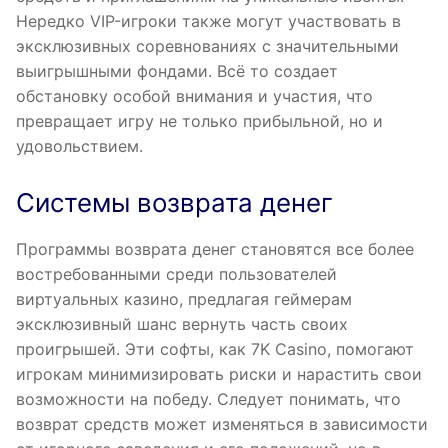
Нередко VIP-игроки также могут участвовать в
эксклюзивных соревнованиях с значительными
выигрышными фондами. Всё то создает
обстановку особой внимания и участия, что
превращает игру не только прибыльной, но и
удовольствием.
Системы возврата денег
Программы возврата денег становятся все более
востребованными среди пользователей
виртуальных казино, предлагая геймерам
эксклюзивный шанс вернуть часть своих
проигрышей. Эти софты, как 7K Casino, помогают
игрокам минимизировать риски и нарастить свои
возможности на победу. Следует понимать, что
возврат средств может изменяться в зависимости