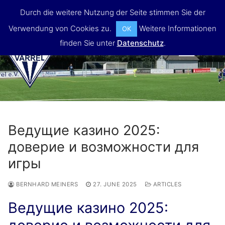
Skip
Durch die weitere Nutzung der Seite stimmen Sie der
to
Verwendung von Cookies zu.
Weitere Informationen
OK
content
finden Sie unter
Datenschutz
.
MENU
Ведущие казино 2025:
доверие и возможности для
игры
BERNHARD MEINERS
27. JUNE 2025
ARTICLES
Ведущие казино 2025: