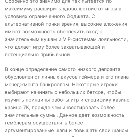
Особенно это значимо для тех пытается по
максимуму расширить удовольствие от игры в
условиях ограниченного бюджета. С
альтернативной точки зрения, высокие вложения
имеют возможность обеспечить вход к
значительным кушам и VIP-системам лояльности,
что делает игру более захватывающей и
потенциально прибыльной.
В конце определение самого низкого депозита
обусловлен от личных вкусов геймера и его плана
менеджмента банкроллом. Некоторые игроки
выбирают начинать с небольших бетсов, чтобы
изучить принципы работы игр и специфику казино
казино 7К, прежде чем инвестировать более
значительные суммы. Данное дает возможность
гемблерам осуществлять более
аргументированные шаги и повышать свои шансы