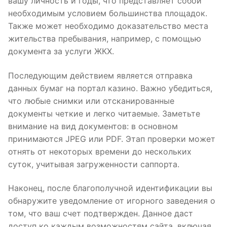
вашу личность и годы, что представляет собой
необходимым условием большинства площадок.
Также может необходимо доказательство места
жительства пребывания, например, с помощью
документа за услуги ЖКХ.
Последующим действием является отправка
данных бумаг на портал казино. Важно убедиться,
что любые снимки или отсканированные
документы четкие и легко читаемые. Заметьте
внимание на вид документов: в основном
принимаются JPEG или PDF. Этап проверки может
отнять от некоторых времени до нескольких
суток, учитывая загруженности саппорта.
Наконец, после благополучной идентификации вы
обнаружите уведомление от игорного заведения о
том, что ваш счет подтвержден. Данное даст
доступ ко каждым возможностям сайта, включая