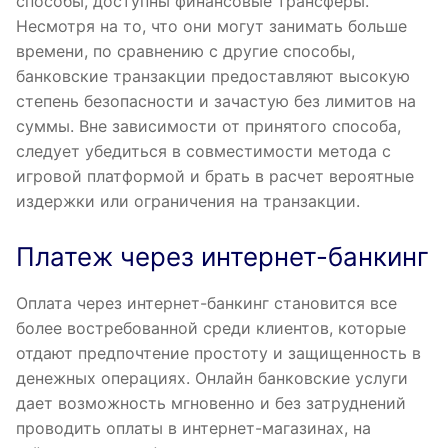
способы, доступны финансовые трансферы.
Несмотря на то, что они могут занимать больше
времени, по сравнению с другие способы,
банковские транзакции предоставляют высокую
степень безопасности и зачастую без лимитов на
суммы. Вне зависимости от принятого способа,
следует убедиться в совместимости метода с
игровой платформой и брать в расчет вероятные
издержки или ограничения на транзакции.
Платеж через интернет-банкинг
Оплата через интернет-банкинг становится все
более востребованной среди клиентов, которые
отдают предпочтение простоту и защищенность в
денежных операциях. Онлайн банковские услуги
дает возможность мгновенно и без затруднений
проводить оплаты в интернет-магазинах, на