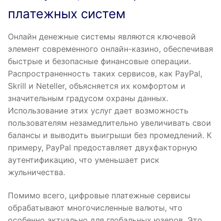
платежных систем
Онлайн денежные системы являются ключевой
элемент современного онлайн-казино, обеспечивая
быстрые и безопасные финансовые операции.
Распространенность таких сервисов, как PayPal,
Skrill и Neteller, объясняется их комфортом и
значительным градусом охраны данных.
Использование этих услуг дает возможность
пользователям незамедлительно увеличивать свои
балансы и выводить выигрыши без промедлений. К
примеру, PayPal предоставляет двухфакторную
аутентификацию, что уменьшает риск
жульничества.
Помимо всего, цифровые платежные сервисы
обрабатывают многочисленные валюты, что
особенно актуально для глобальных юзеров. Это