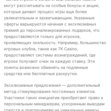
могут рассчитывать на особые бонусы и акции,
которые делают процесс игры еще более
увлекательным и захватывающим. Указанные
оферты варьируются начиная с эксклюзивных
премий до персонализированных подарков, что
предоставляются только для игроков,
проявляющих лояльность. Например, большинство
игровых клубов, такие как 7K Casino,
предоставляют системы вознаграждений, где
игроки получают очки за каждую ставку. Эти
поинты возможно обменять на подлинные
средства или бесплатные раскрутки.
Эксклюзивные предложения — дополнительный
метод стимулирования постоянных клиентов.
Участники таких инициатив приобретают право к
персональным менеджерам, ускоренным выводам
средств и приглашениям на уникальные ивенты.