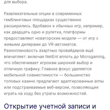
для выбора.
Развлекательные опции в современных
гемблинговых площадках существенно
расширились. Вдобавок к обычных игр, например,
как двадцать одно и рулетка, платформы
предоставляют новаторские модели — от игр с
живыми дилерами до VR-автоматов.
Разноплановость азартных провайдеров ещё
впечатляет: включая NetEnt вплоть до Microgaming,
что обеспечивает игрокам широкий выбор и
отличную графику. Главное фокус уделяется
мобильной совместимости — большинство
топовых казино предлагают адаптированные аппы
или подстраиваемые веб-версии, позволяющие
играть на ходу без утраты возможностей.
Открытие учетной записи и