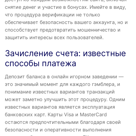
снятие денег и участие в бонусах. Имейте в виду,
что процедура верификации не только
обеспечивает безопасность вашего аккаунта, но и
способствует предотвратить мошенничество и
защитить интересы всех пользователей.
Зачисление счета: известные
способы платежа
Депозит баланса в онлайн игорном заведении —
это значимый момент для каждого гэмблера, и
понимание известных вариантов транзакций
может заметно улучшить этот процедуру. Одним
известных вариантов является эксплуатация
банковских карт. Карты Visa и MasterCard
остаются предпочтительными благодаря своей
безопасности и оперативности выполнения