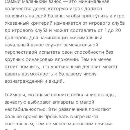
Самый маленький взнос — это минимальная
количество денег, которую игрок должен
положить на свой баланс, чтобы приступить к игре.
Указанный критерий изменяется от игрового клуба
до игрового клуба и может составлять от 1 до 20
долларов. Для начинающих минимальный
начальный взнос служит замечательной
перспективой испытать свои способности без
крупных финансовых вложений. Тем не менее
стоит помнить, что увеличенный депозит может
давать возможность к большему числу
вознаграждений и акций.
Геймеры, склонные вносить небольшие вклады,
зачастую выбирают аппараты с малой
нестабильностью. Эти развлечения помогают
больше времени пребывать в игре из-за
постоянным, тем не менее маленьким призам.