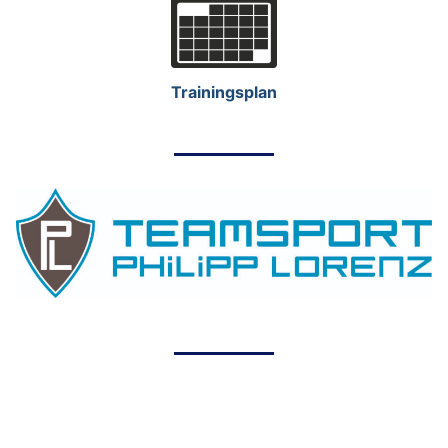
Trainingsplan