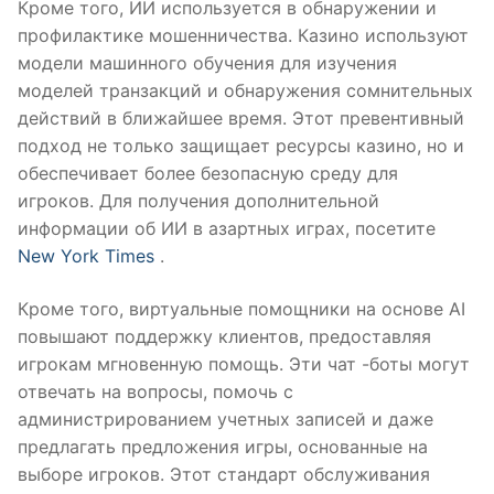
Кроме того, ИИ используется в обнаружении и
профилактике мошенничества. Казино используют
модели машинного обучения для изучения
моделей транзакций и обнаружения сомнительных
действий в ближайшее время. Этот превентивный
подход не только защищает ресурсы казино, но и
обеспечивает более безопасную среду для
игроков. Для получения дополнительной
информации об ИИ в азартных играх, посетите
New York Times
.
Кроме того, виртуальные помощники на основе AI
повышают поддержку клиентов, предоставляя
игрокам мгновенную помощь. Эти чат -боты могут
отвечать на вопросы, помочь с
администрированием учетных записей и даже
предлагать предложения игры, основанные на
выборе игроков. Этот стандарт обслуживания