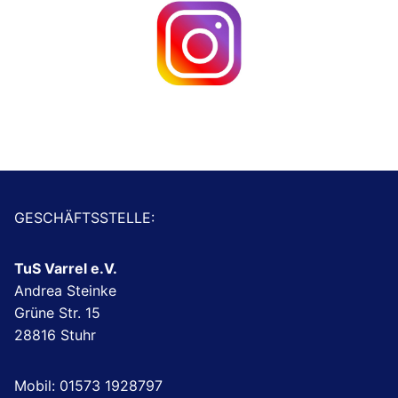
GESCHÄFTSSTELLE:
TuS Varrel e.V.
Andrea Steinke
Grüne Str. 15
28816 Stuhr
Mobil: 01573 1928797