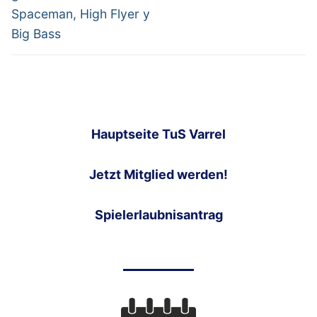
Spaceman, High Flyer y
Big Bass
Hauptseite TuS Varrel
Jetzt Mitglied werden!
Spielerlaubnisantrag