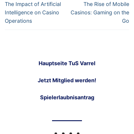
navigation
Previous
Next
The Impact of Artificial
The Rise of Mobile
post:
post:
Intelligence on Casino
Casinos: Gaming on the
Operations
Go
Hauptseite TuS Varrel
Jetzt Mitglied werden!
Spielerlaubnisantrag