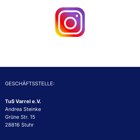
GESCHÄFTSSTELLE:
TuS Varrel e.V.
Andrea Steinke
Grüne Str. 15
28816 Stuhr