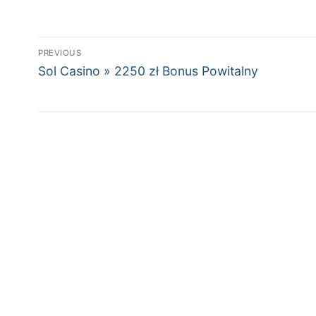
Post
PREVIOUS
Previous
navigation
Sol Casino » 2250 zł Bonus Powitalny
post: