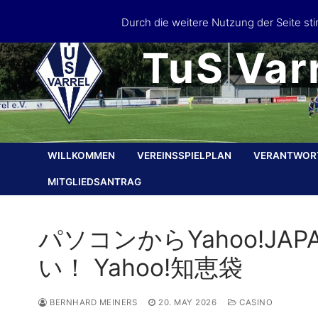
Skip
Durch die weitere Nutzung der Seite s
to
content
TuS Varr
WILLKOMMEN
VEREINSSPIELPLAN
VERANTWOR
MITGLIEDSANTRAG
パソコンからYahoo!J
い！ Yahoo!知恵袋
BERNHARD MEINERS
20. MAY 2026
CASINO