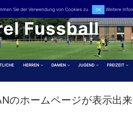
timmen Sie der Verwendung von Cookies zu.
Weitere Infor
OK
el Fussball
TLICHE
HERREN
DAMEN
JUGEND
FREIZEIT
Search for:
APANのホームページが表示出