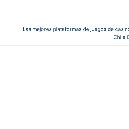
Next
Las mejores plataformas de juegos de casino
post:
Chile 