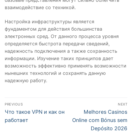
базовые представления могут сильно облегчить
взаимодействие со техникой.
Настройка инфраструктуры является
фундаментом для действия большинства
электронных сред. От данного процесса уровня
определяется быстрота передачи сведений,
надежность подключения а также сохранность
информации. Изучение таких принципов дает
возможность эффективно применять возможности
нынешних технологий и сохранять данную
надежную работу.
Post
PREVIOUS
NEXT
navigation
Previous
Next
Что такое VPN и как он
Melhores Casinos
post:
post:
работает
Online com Bónus sem
Depósito 2026