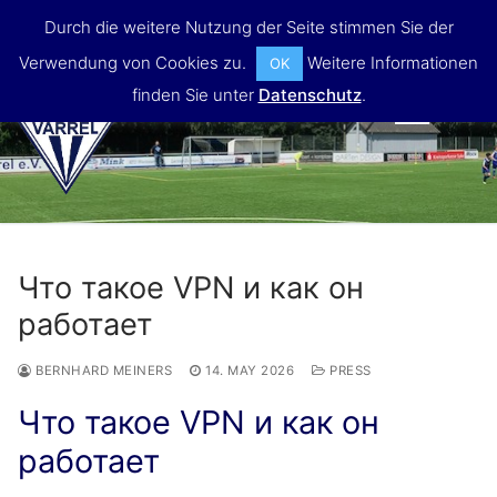
Skip
Durch die weitere Nutzung der Seite stimmen Sie der
to
Verwendung von Cookies zu.
Weitere Informationen
OK
content
finden Sie unter
Datenschutz
.
MENU
Что такое VPN и как он
работает
BERNHARD MEINERS
14. MAY 2026
PRESS
Что такое VPN и как он
работает