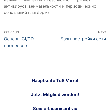
данных. Комплексная безопасность требует
антивируса, внимательности и периодических
обновлений платформы.
Post
PREVIOUS
NEXT
navigation
Previous
Next
Основы CI/CD
Базы настройки сети
post:
post:
процессов
Hauptseite TuS Varrel
Jetzt Mitglied werden!
Spielerlaubnisantrag