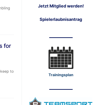
Jetzt Mitglied werden!
mbling
Spielerlaubnisantrag
s for
 keep to
Trainingsplan