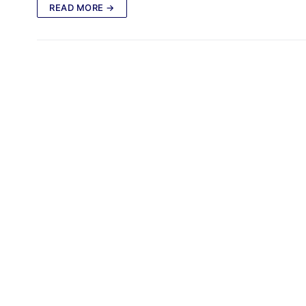
READ MORE →