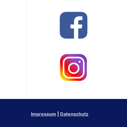
Impressum
|
Datenschutz