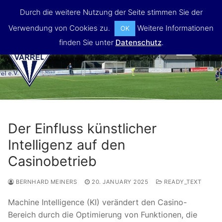
Skip
Durch die weitere Nutzung der Seite stimmen Sie der
to
Verwendung von Cookies zu.
Weitere Informationen
OK
content
finden Sie unter
Datenschutz
.
MENU
Der Einfluss künstlicher
Intelligenz auf den
Casinobetrieb
BERNHARD MEINERS
20. JANUARY 2025
READY_TEXT
Machine Intelligence (KI) verändert den Casino-
Bereich durch die Optimierung von Funktionen, die