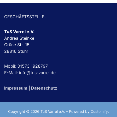
GESCHÄFTSSTELLE:
TuS Varrel e.V.
Andrea Steinke
Grüne Str. 15
28816 Stuhr
Mobil: 01573 1928797
E-Mail: info@tus-varrel.de
Impressum
|
Datenschutz
Copyright © 2026 TuS Varrel e.V. – Powered by
Customify
.