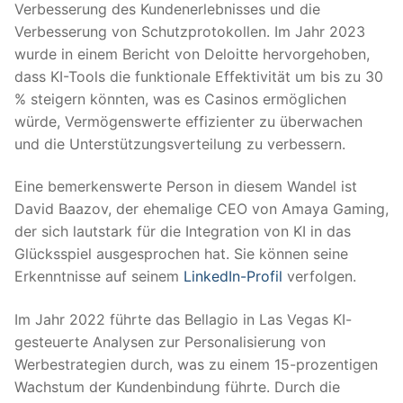
Verbesserung des Kundenerlebnisses und die
Verbesserung von Schutzprotokollen. Im Jahr 2023
wurde in einem Bericht von Deloitte hervorgehoben,
dass KI-Tools die funktionale Effektivität um bis zu 30
% steigern könnten, was es Casinos ermöglichen
würde, Vermögenswerte effizienter zu überwachen
und die Unterstützungsverteilung zu verbessern.
Eine bemerkenswerte Person in diesem Wandel ist
David Baazov, der ehemalige CEO von Amaya Gaming,
der sich lautstark für die Integration von KI in das
Glücksspiel ausgesprochen hat. Sie können seine
Erkenntnisse auf seinem
LinkedIn-Profil
verfolgen.
Im Jahr 2022 führte das Bellagio in Las Vegas KI-
gesteuerte Analysen zur Personalisierung von
Werbestrategien durch, was zu einem 15-prozentigen
Wachstum der Kundenbindung führte. Durch die