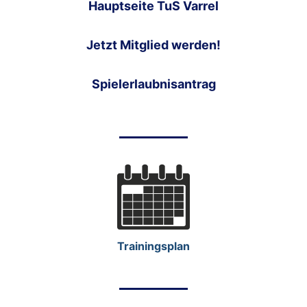
Hauptseite TuS Varrel
Jetzt Mitglied werden!
Spielerlaubnisantrag
Trainingsplan