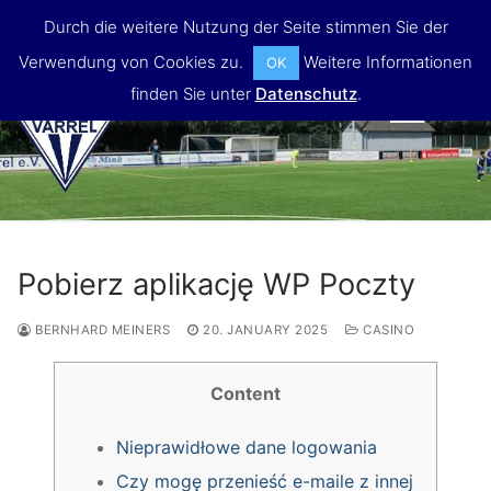
Skip
Durch die weitere Nutzung der Seite stimmen Sie der
to
Verwendung von Cookies zu.
Weitere Informationen
OK
content
finden Sie unter
Datenschutz
.
MENU
Pobierz aplikację WP Poczty
BERNHARD MEINERS
20. JANUARY 2025
CASINO
Content
Nieprawidłowe dane logowania
Czy mogę przenieść e-maile z innej