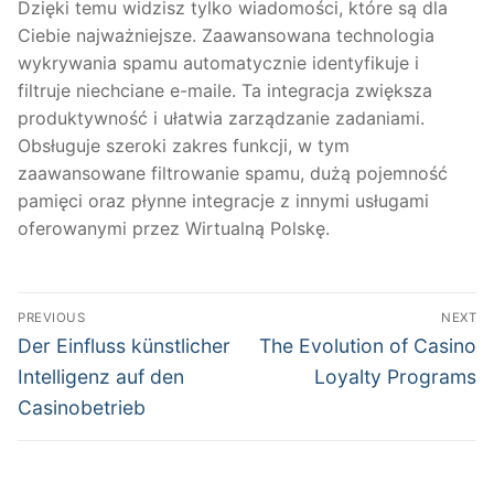
Dzięki temu widzisz tylko wiadomości, które są dla
Ciebie najważniejsze. Zaawansowana technologia
wykrywania spamu automatycznie identyfikuje i
filtruje niechciane e-maile. Ta integracja zwiększa
produktywność i ułatwia zarządzanie zadaniami.
Obsługuje szeroki zakres funkcji, w tym
zaawansowane filtrowanie spamu, dużą pojemność
pamięci oraz płynne integracje z innymi usługami
oferowanymi przez Wirtualną Polskę.
Post
PREVIOUS
NEXT
navigation
Previous
Next
Der Einfluss künstlicher
The Evolution of Casino
post:
post:
Intelligenz auf den
Loyalty Programs
Casinobetrieb