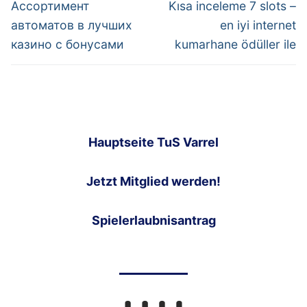
navigation
Previous
Next
Ассортимент
Kısa inceleme 7 slots –
post:
post:
автоматов в лучших
en iyi internet
казино с бонусами
kumarhane ödüller ile
Hauptseite TuS Varrel
Jetzt Mitglied werden!
Spielerlaubnisantrag