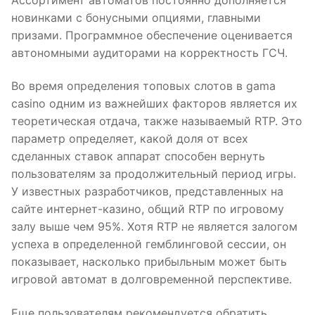
новинками с бонусными опциями, главными
призами. Программное обеспечение оценивается
автономными аудиторами на корректность ГСЧ.
Во время определения топовых слотов в gama
casino одним из важнейших факторов является их
теоретическая отдача, также называемый RTP. Это
параметр определяет, какой доля от всех
сделанных ставок аппарат способен вернуть
пользователям за продолжительный период игры.
У известных разработчиков, представленных на
сайте интернет-казино, общий RTP по игровому
залу выше чем 95%. Хотя RTP не является залогом
успеха в определенной гемблинговой сессии, он
показывает, насколько прибыльным может быть
игровой автомат в долговременной перспективе.
Еще пользователям рекомендуется обратить