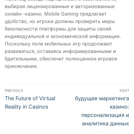
выбирая лицензированные и авторизованные
онлайн -казино. Mobile Gaming предлагает
удобство, но игроки должны проверить меры
безопасности платформы для защиты своей
индивидуальной и экономической информации.
Поскольку поле мобильных игр продолжают
развиваться, оставаясь информированными и
бдительными, обеспечит полноценное игровое
приключение.
Post
PREVIOUS
NEXT
navigation
Previous
Next
The Future of Virtual
будущее маркетинга
post:
post:
Reality in Casinos
казино:
персонализация и
аналитика данных