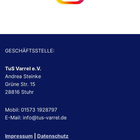
GESCHÄFTSSTELLE:
TuS Varrel e.V.
Andrea Steinke
Grüne Str. 15
28816 Stuhr
Mobil: 01573 1928797
E-Mail: info@tus-varrel.de
Impressum
|
Datenschutz