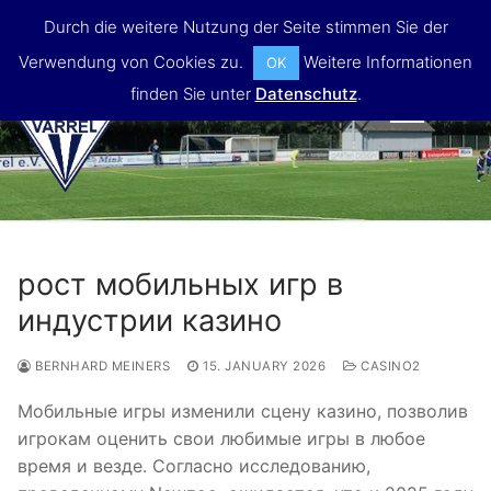
Skip
Durch die weitere Nutzung der Seite stimmen Sie der
to
Verwendung von Cookies zu.
Weitere Informationen
OK
content
finden Sie unter
Datenschutz
.
MENU
рост мобильных игр в
индустрии казино
BERNHARD MEINERS
15. JANUARY 2026
CASINO2
Мобильные игры изменили сцену казино, позволив
игрокам оценить свои любимые игры в любое
время и везде. Согласно исследованию,