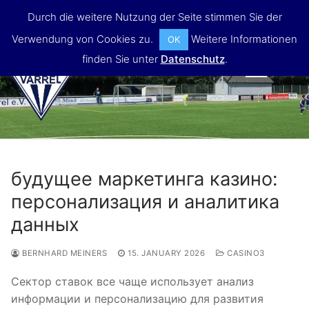
Skip
Durch die weitere Nutzung der Seite stimmen Sie der
to
Verwendung von Cookies zu.
Weitere Informationen
OK
content
finden Sie unter
Datenschutz
.
MENU
будущее маркетинга казино:
персонализация и аналитика
данных
BERNHARD MEINERS
15. JANUARY 2026
CASINO3
Сектор ставок все чаще использует анализ
информации и персонализацию для развития