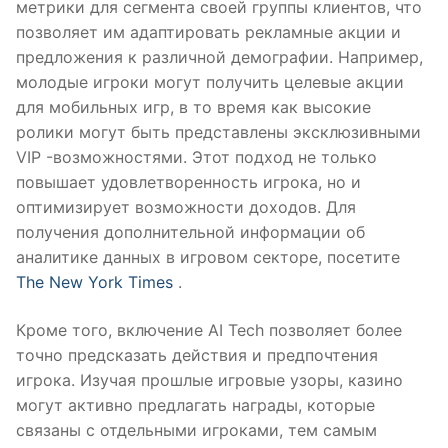
метрики для сегмента своей группы клиентов, что
позволяет им адаптировать рекламные акции и
предложения к различной демографии. Например,
молодые игроки могут получить целевые акции
для мобильных игр, в то время как высокие
ролики могут быть представлены эксклюзивными
VIP -возможностями. Этот подход не только
повышает удовлетворенность игрока, но и
оптимизирует возможности доходов. Для
получения дополнительной информации об
аналитике данных в игровом секторе, посетите
The New York Times
.
Кроме того, включение AI Tech позволяет более
точно предсказать действия и предпочтения
игрока. Изучая прошлые игровые узоры, казино
могут активно предлагать награды, которые
связаны с отдельными игроками, тем самым